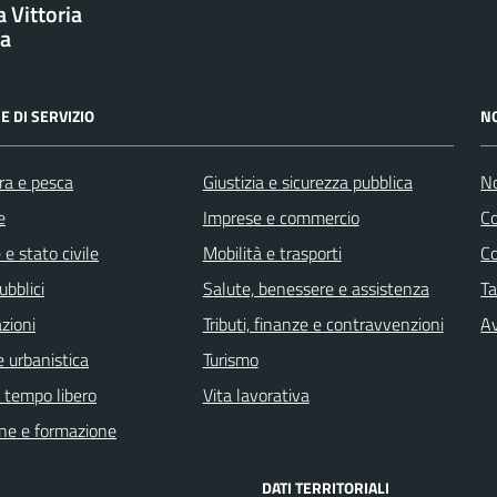
 Vittoria
ba
E DI SERVIZIO
N
ra e pesca
Giustizia e sicurezza pubblica
No
e
Imprese e commercio
C
e stato civile
Mobilità e trasporti
C
ubblici
Salute, benessere e assistenza
Ta
zioni
Tributi, finanze e contravvenzioni
Av
 urbanistica
Turismo
e tempo libero
Vita lavorativa
ne e formazione
DATI TERRITORIALI