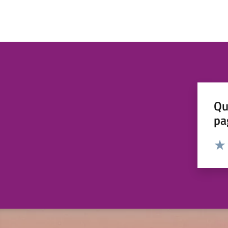
Qu
pa
Valut
Valu