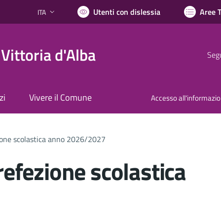
Utenti con dislessia
Aree 
ITA
Lingua attiva:
Vittoria d'Alba
Segu
zi
Vivere il Comune
Accesso all'informazi
ezione scolastica anno 2026/2027
 refezione scolastica