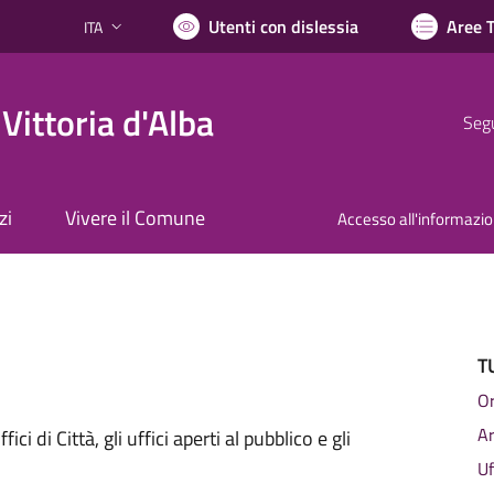
Utenti con dislessia
Aree 
ITA
Lingua attiva:
Vittoria d'Alba
Segu
zi
Vivere il Comune
Accesso all'informazi
T
Or
A
ici di Città, gli uffici aperti al pubblico e gli
Uf