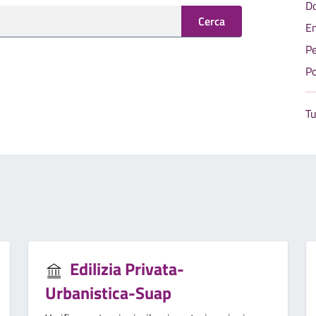
Do
Cerca
En
Pe
Po
T
Edilizia Privata-
Urbanistica-Suap