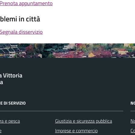
Prenota appuntamento
blemi in città
Segnala disservizio
 Vittoria
ba
E DI SERVIZIO
N
ra e pesca
Giustizia e sicurezza pubblica
No
e
Imprese e commercio
C