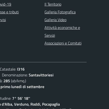
ovid-19
Il Territorio
sse e tributi
Galleria Fotografica
visi
Galleria Video
Attività economiche e
Servizi
Associazioni e Comitati
atastale:
I316
enominazione:
Santavittoriesi
à:
285
(ab/kmq.)
- primo lunedì di settembre
udine:
7° 56' 18''
o d'Alba, Verduno, Roddi, Pocapaglia