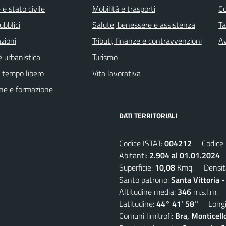
e stato civile
Mobilità e trasporti
C
ubblici
Salute, benessere e assistenza
Ta
zioni
Tributi, finanze e contravvenzioni
Av
 urbanistica
Turismo
e tempo libero
Vita lavorativa
ne e formazione
DATI TERRITORIALI
Codice ISTAT:
004212
Codice C
Abitanti:
2.904 al 01.01.2024
D
Superficie:
10,08
Kmq. Densit
Santo patrono:
Santa Vittoria 
Altitudine media:
346
m.s.l.m.
Latitudine:
44° 41' 58''
Longit
Comuni limitrofi:
Bra, Monticell