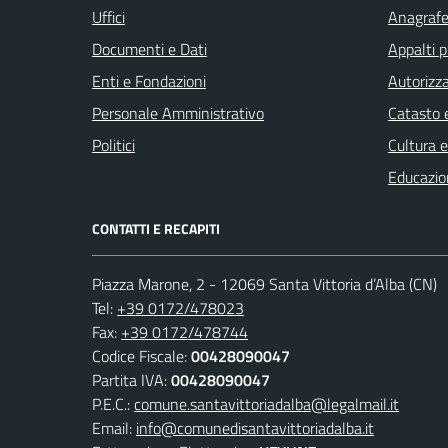
Uffici
Anagrafe 
Documenti e Dati
Appalti p
Enti e Fondazioni
Autorizza
Personale Amministrativo
Catasto e
Politici
Cultura 
Educazio
CONTATTI E RECAPITI
Piazza Marone, 2 - 12069 Santa Vittoria d’Alba (CN)
Tel:
+39 0172/478023
Fax:
+39 0172/478744
Codice Fiscale:
00428090047
Partita IVA:
00428090047
P.E.C.:
comune.santavittoriadalba@legalmail.it
Email:
info@comunedisantavittoriadalba.it