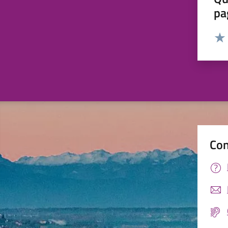
pa
Valut
Valu
Con