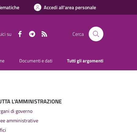
Tematiche
Accedi all'area personale
Facebook
Telegram
RSS
ici su
Cerca
one
Documenti e dati
Tutti gli argomenti
UTTA L'AMMINISTRAZIONE
gani di governo
ree amministrative
fici