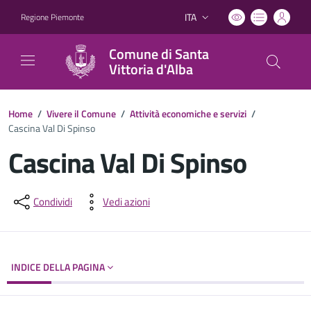
ITA
Regione Piemonte
Lingua attiva:
Comune di Santa
Vittoria d'Alba
Home
/
Vivere il Comune
/
Attività economiche e servizi
/
Cascina Val Di Spinso
Cascina Val Di Spinso
Dettagli del documento
Condividi
Vedi azioni
INDICE DELLA PAGINA