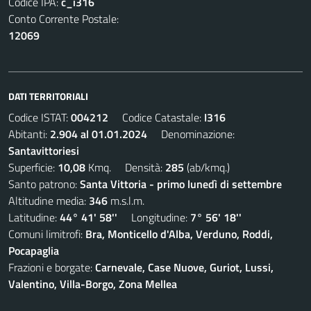
Codice IPA:
c_i316
Conto Corrente Postale:
12069
DATI TERRITORIALI
Codice ISTAT:
004212
Codice Catastale:
I316
Abitanti:
2.904 al 01.01.2024
Denominazione:
Santavittoriesi
Superficie:
10,08
Kmq. Densità:
285
(ab/kmq.)
Santo patrono:
Santa Vittoria - primo lunedì di settembre
Altitudine media:
346
m.s.l.m.
Latitudine:
44° 41' 58''
Longitudine:
7° 56' 18''
Comuni limitrofi:
Bra, Monticello d'Alba, Verduno, Roddi,
Pocapaglia
Frazioni e borgate:
Carnevale, Case Nuove, Guriot, Lussi,
Valentino, Villa-Borgo, Zona Mellea