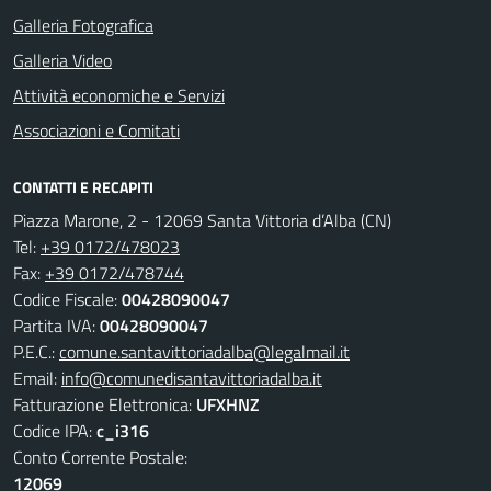
Galleria Fotografica
Galleria Video
Attività economiche e Servizi
Associazioni e Comitati
CONTATTI E RECAPITI
Piazza Marone, 2 - 12069 Santa Vittoria d’Alba (CN)
Tel:
+39 0172/478023
Fax:
+39 0172/478744
Codice Fiscale:
00428090047
Partita IVA:
00428090047
P.E.C.:
comune.santavittoriadalba@legalmail.it
Email:
info@comunedisantavittoriadalba.it
Fatturazione Elettronica:
UFXHNZ
Codice IPA:
c_i316
Conto Corrente Postale:
12069