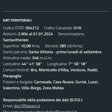
DATI TERRITORIALI
Codice ISTAT:
004212
Codice Catastale:
I316
Abitanti:
2.904 al 01.01.2024
Denominazione:
Santavittoriesi
Superficie:
10,08
Kmq. Densità:
285
(ab/kmq.)
Santo patrono:
Santa Vittoria - primo lunedì di settembre
Altitudine media:
346
m.s.l.m.
Latitudine:
44° 41' 58''
Longitudine:
7° 56' 18''
Comuni limitrofi:
Bra, Monticello d'Alba, Verduno, Roddi,
Pocapaglia
Frazioni e borgate:
Carnevale, Case Nuove, Guriot, Lussi,
Valentino, Villa-Borgo, Zona Mellea
Responsabile della protezione dei dati (D.P.O.)
Email:
dpo1@dasein.it
Pec:
comune.santavittoriadalba@legalmail.it