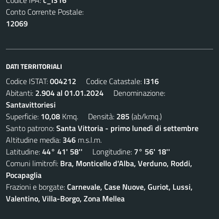
Codice IPA:
c_i316
Conto Corrente Postale:
12069
DATI TERRITORIALI
Codice ISTAT:
004212
Codice Catastale:
I316
Abitanti:
2.904 al 01.01.2024
Denominazione:
Santavittoriesi
Superficie:
10,08
Kmq. Densità:
285
(ab/kmq.)
Santo patrono:
Santa Vittoria - primo lunedì di settembre
Altitudine media:
346
m.s.l.m.
Latitudine:
44° 41' 58''
Longitudine:
7° 56' 18''
Comuni limitrofi:
Bra, Monticello d'Alba, Verduno, Roddi,
Pocapaglia
Frazioni e borgate:
Carnevale, Case Nuove, Guriot, Lussi,
Valentino, Villa-Borgo, Zona Mellea