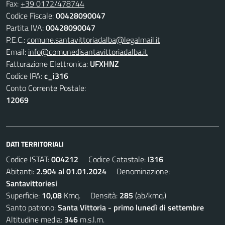
Fax:
+39 0172/478744
Codice Fiscale:
00428090047
Partita IVA:
00428090047
P.E.C.:
comune.santavittoriadalba@legalmail.it
Email:
info@comunedisantavittoriadalba.it
Fatturazione Elettronica:
UFXHNZ
Codice IPA:
c_i316
Conto Corrente Postale:
12069
DATI TERRITORIALI
Codice ISTAT:
004212
Codice Catastale:
I316
Abitanti:
2.904 al 01.01.2024
Denominazione:
Santavittoriesi
Superficie:
10,08
Kmq. Densità:
285
(ab/kmq.)
Santo patrono:
Santa Vittoria - primo lunedì di settembre
Altitudine media:
346
m.s.l.m.