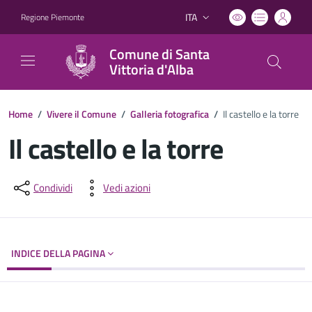
ITA
Regione Piemonte
Lingua attiva:
Comune di Santa
Vittoria d'Alba
Home
/
Vivere il Comune
/
Galleria fotografica
/
Il castello e la torre
Il castello e la torre
Dettagli del documento
Condividi
Vedi azioni
INDICE DELLA PAGINA