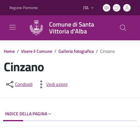
ITA
Regione Piemonte
Lingua attiva:
Comune di Santa
Vittoria d'Alba
Home
/
Vivere il Comune
/
Galleria fotografica
/
Cinzano
Cinzano
Dettagli del documento
Condividi
Vedi azioni
INDICE DELLA PAGINA