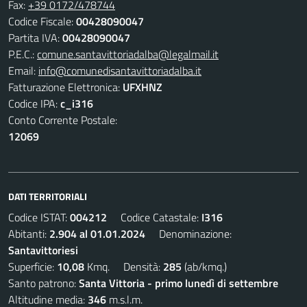
Fax:
+39 0172/478744
Codice Fiscale:
00428090047
Partita IVA:
00428090047
P.E.C.:
comune.santavittoriadalba@legalmail.it
Email:
info@comunedisantavittoriadalba.it
Fatturazione Elettronica:
UFXHNZ
Codice IPA:
c_i316
Conto Corrente Postale:
12069
DATI TERRITORIALI
Codice ISTAT:
004212
Codice Catastale:
I316
Abitanti:
2.904 al 01.01.2024
Denominazione:
Santavittoriesi
Superficie:
10,08
Kmq. Densità:
285
(ab/kmq.)
Santo patrono:
Santa Vittoria - primo lunedì di settembre
Altitudine media:
346
m.s.l.m.