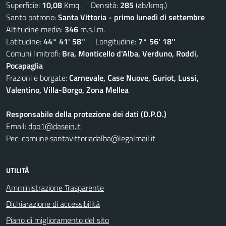
Superficie:
10,08
Kmq. Densità:
285
(ab/kmq.)
Santo patrono:
Santa Vittoria - primo lunedì di settembre
Altitudine media:
346
m.s.l.m.
Latitudine:
44° 41' 58''
Longitudine:
7° 56' 18''
Comuni limitrofi:
Bra, Monticello d'Alba, Verduno, Roddi,
Pocapaglia
Frazioni e borgate:
Carnevale, Case Nuove, Guriot, Lussi,
Valentino, Villa-Borgo, Zona Mellea
Responsabile della protezione dei dati (D.P.O.)
Email:
dpo1@dasein.it
Pec:
comune.santavittoriadalba@legalmail.it
UTILITÀ
Amministrazione Trasparente
Dichiarazione di accessibilità
Piano di miglioramento del sito