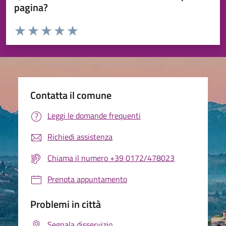
pagina?
Valuta da 1 a 5 stelle la pagina
Valuta 1 stelle su 5
Valuta 2 stelle su 5
Valuta 3 stelle su 5
Valuta 4 stelle su 5
Valuta 5 stelle su 5
Contatta il comune
Leggi le domande frequenti
Richiedi assistenza
Chiama il numero +39 0172/478023
Prenota appuntamento
Problemi in città
Segnala disservizio