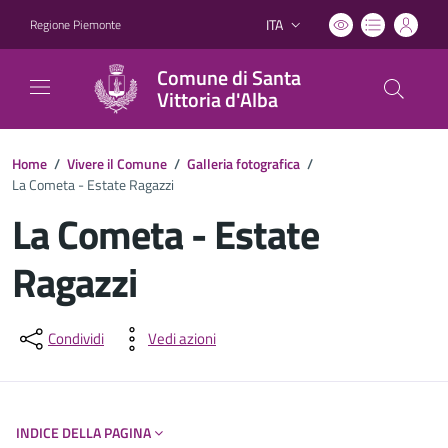
ITA
Regione Piemonte
Lingua attiva:
Comune di Santa
Vittoria d'Alba
Home
/
Vivere il Comune
/
Galleria fotografica
/
La Cometa - Estate Ragazzi
La Cometa - Estate
Ragazzi
Dettagli del documento
Condividi
Vedi azioni
INDICE DELLA PAGINA