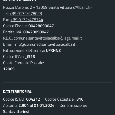
Piazza Marone, 2 - 12069 Santa Vittoria d’Alba (CN)
Tel:
+39 0172/478023
Fax:
+39 0172/478744
Codice Fiscale:
00428090047
Partita IVA:
00428090047
P.E.C.:
comune.santavittoriadalba@legalmail.it
Email:
info@comunedisantavittoriadalba.it
Fatturazione Elettronica:
UFXHNZ
Codice IPA:
c_i316
Conto Corrente Postale:
12069
DATI TERRITORIALI
Codice ISTAT:
004212
Codice Catastale:
I316
Abitanti:
2.904 al 01.01.2024
Denominazione:
Santavittoriesi