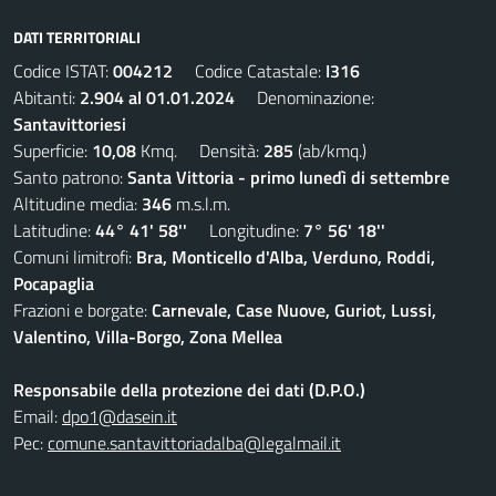
DATI TERRITORIALI
Codice ISTAT:
004212
Codice Catastale:
I316
Abitanti:
2.904 al 01.01.2024
Denominazione:
Santavittoriesi
Superficie:
10,08
Kmq. Densità:
285
(ab/kmq.)
Santo patrono:
Santa Vittoria - primo lunedì di settembre
Altitudine media:
346
m.s.l.m.
Latitudine:
44° 41' 58''
Longitudine:
7° 56' 18''
Comuni limitrofi:
Bra, Monticello d'Alba, Verduno, Roddi,
Pocapaglia
Frazioni e borgate:
Carnevale, Case Nuove, Guriot, Lussi,
Valentino, Villa-Borgo, Zona Mellea
Responsabile della protezione dei dati (D.P.O.)
Email:
dpo1@dasein.it
Pec:
comune.santavittoriadalba@legalmail.it