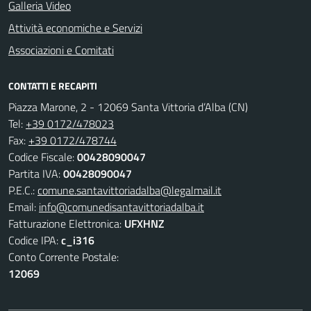
Galleria Video
Attività economiche e Servizi
Associazioni e Comitati
CONTATTI E RECAPITI
Piazza Marone, 2 - 12069 Santa Vittoria d’Alba (CN)
Tel:
+39 0172/478023
Fax:
+39 0172/478744
Codice Fiscale:
00428090047
Partita IVA:
00428090047
P.E.C.:
comune.santavittoriadalba@legalmail.it
Email:
info@comunedisantavittoriadalba.it
Fatturazione Elettronica:
UFXHNZ
Codice IPA:
c_i316
Conto Corrente Postale:
12069