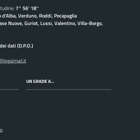
udine:
7° 56' 18''
o d'Alba, Verduno, Roddi, Pocapaglia
ase Nuove, Guriot, Lussi, Valentino, Villa-Borgo,
ei dati (D.P.O.)
@legalmail.it
UN GRAZIE A...
ro