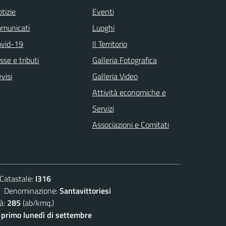
tizie
Eventi
omunicati
Luoghi
ovid-19
Il Territorio
sse e tributi
Galleria Fotografica
visi
Galleria Video
Attività economiche e
Servizi
Associazioni e Comitati
atastale:
I316
enominazione:
Santavittoriesi
à:
285
(ab/kmq.)
- primo lunedì di settembre