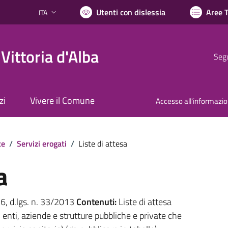
Utenti con dislessia
Aree 
ITA
Lingua attiva:
Vittoria d'Alba
Segu
zi
Vivere il Comune
Accesso all'informazi
te
/
Servizi erogati
/
Liste di attesa
a
. 6, d.lgs. n. 33/2013
Contenuti:
Liste di attesa
i enti, aziende e strutture pubbliche e private che