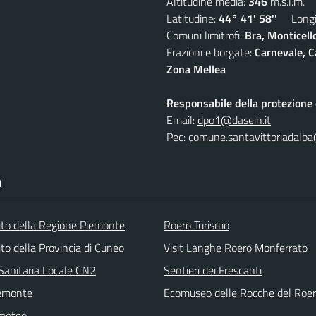
Altitudine media:
346
m.s.l.m.
Latitudine:
44° 41' 58''
Longit
Comuni limitrofi:
Bra, Monticell
Frazioni e borgate:
Carnevale, C
Zona Mellea
Responsabile della protezione d
Email:
dpo1@dasein.it
Pec:
comune.santavittoriadalba
I
 sito della Regione Piemonte
Roero Turismo
 sito della Provincia di Cuneo
Visit Langhe Roero Monferrato
Sanitaria Locale CN2
Sentieri dei Frescanti
emonte
Ecomuseo delle Rocche del Roe
 meteo