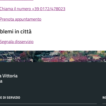
Chiama il numero +39 0172/478023
Prenota appuntamento
blemi in città
Segnala disservizio
 Vittoria
ba
E DI SERVIZIO
N