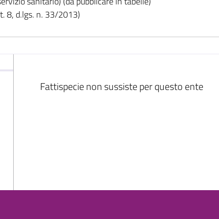
rvizio sanitario) (da pubblicare in tabelle)
. 8, d.lgs. n. 33/2013)
Fattispecie non sussiste per questo ente