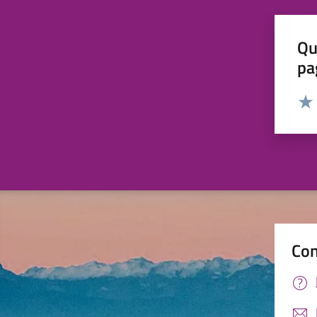
Qu
pa
Valut
Valu
Con