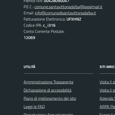
Partita IVA:
00428090047
P.E.C.:
comune.santavittoriadalba@legalmail.it
Email:
info@comunedisantavittoriadalba.it
Fatturazione Elettronica:
UFXHNZ
Codice IPA:
c_i316
Conto Corrente Postale:
12069
UTILITÀ
SITI AMIC
Amministrazione Trasparente
Visita il
Dichiarazione di accessibilità
Visita il
Piano di miglioramento del sito
Azienda 
Leggi le FAQ
ARPA Pi
Prenotazione Appuntamento
Scopri il