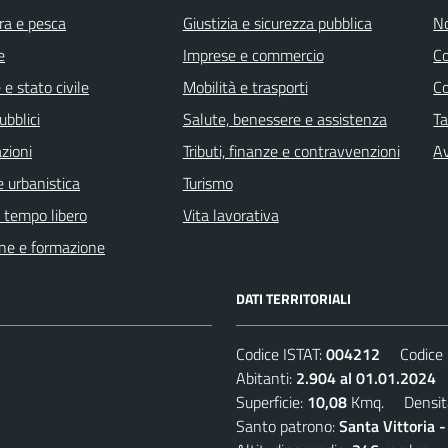
ra e pesca
Giustizia e sicurezza pubblica
No
e
Imprese e commercio
C
e stato civile
Mobilità e trasporti
C
ubblici
Salute, benessere e assistenza
Ta
zioni
Tributi, finanze e contravvenzioni
Av
 urbanistica
Turismo
e tempo libero
Vita lavorativa
ne e formazione
DATI TERRITORIALI
Codice ISTAT:
004212
Codice C
Abitanti:
2.904 al 01.01.2024
D
Superficie:
10,08
Kmq. Densit
Santo patrono:
Santa Vittoria 