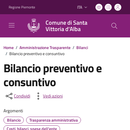
ITA
Regione Piemonte
Lingua attiva:
Comune di Santa
Vittoria d'Alba
Home
/
Amministrazione Trasparente
/
Bilanci
/
Bilancio preventivo e consuntivo
Bilancio preventivo e
consuntivo
Condividi
Vedi azioni
Argomenti
Bilancio
Trasparenza amministrativa
Costi, bilanci, spese dell'ente