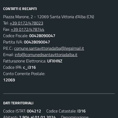
CONTATTI E RECAPITI
Piazza Marone, 2 - 12069 Santa Vittoria d’Alba (CN)
Tel:
+39 0172/478023
Fax:
+39 0172/478744
Codice Fiscale:
00428090047
Partita IVA:
00428090047
P.E.C.:
comune.santavittoriadalba@legalmail.it
Email:
info@comunedisantavittoriadalba.it
Fatturazione Elettronica:
UFXHNZ
Codice IPA:
c_i316
Conto Corrente Postale:
12069
DATI TERRITORIALI
Codice ISTAT:
004212
Codice Catastale:
I316
Abitanti:
2.904 al 01.01.2024
Denominazione: