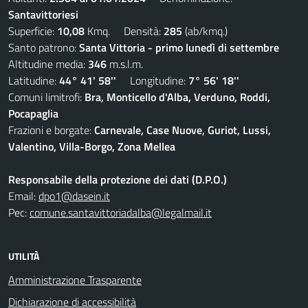
Santavittoriesi
Superficie:
10,08
Kmq. Densità:
285
(ab/kmq.)
Santo patrono:
Santa Vittoria - primo lunedì di settembre
Altitudine media:
346
m.s.l.m.
Latitudine:
44° 41' 58''
Longitudine:
7° 56' 18''
Comuni limitrofi:
Bra, Monticello d'Alba, Verduno, Roddi,
Pocapaglia
Frazioni e borgate:
Carnevale, Case Nuove, Guriot, Lussi,
Valentino, Villa-Borgo, Zona Mellea
Responsabile della protezione dei dati (D.P.O.)
Email:
dpo1@dasein.it
Pec:
comune.santavittoriadalba@legalmail.it
UTILITÀ
Amministrazione Trasparente
Dichiarazione di accessibilità