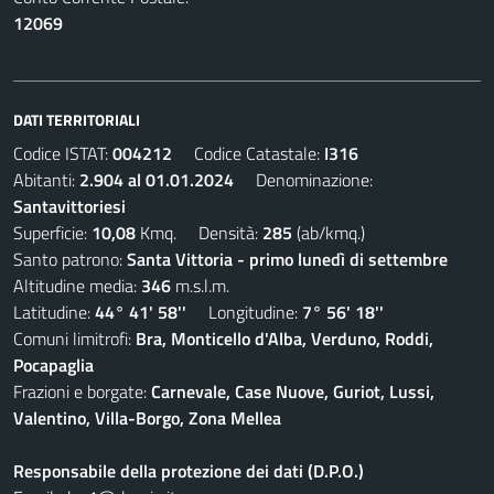
12069
DATI TERRITORIALI
Codice ISTAT:
004212
Codice Catastale:
I316
Abitanti:
2.904 al 01.01.2024
Denominazione:
Santavittoriesi
Superficie:
10,08
Kmq. Densità:
285
(ab/kmq.)
Santo patrono:
Santa Vittoria - primo lunedì di settembre
Altitudine media:
346
m.s.l.m.
Latitudine:
44° 41' 58''
Longitudine:
7° 56' 18''
Comuni limitrofi:
Bra, Monticello d'Alba, Verduno, Roddi,
Pocapaglia
Frazioni e borgate:
Carnevale, Case Nuove, Guriot, Lussi,
Valentino, Villa-Borgo, Zona Mellea
Responsabile della protezione dei dati (D.P.O.)