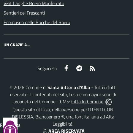
Visit Langhe Roero Monferrato
Sentieri dei Frescanti
Ecomuseo delle Rocche del Roero
UN GRAZIE A...
Facebook
Telegram
RSS
Seguici su
©
2026
Comune di
Santa Vittoria d'Alba
- Tutti i diritti
riservati - I contenuti del sito, testi e immagini sono di
proprietà del Comune - CMS:
Città In Comune
Questo sito utilizza, nella versione per UTENTI CON
DISLESSIA,
Biancoenero ®
, una font italiana ad Alta
Leggibilità.
Reimposta
AREA RISERVATA
tutto