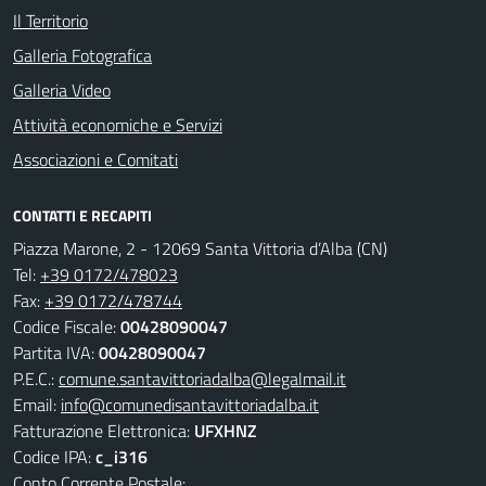
Il Territorio
Galleria Fotografica
Galleria Video
Attività economiche e Servizi
Associazioni e Comitati
CONTATTI E RECAPITI
Piazza Marone, 2 - 12069 Santa Vittoria d’Alba (CN)
Tel:
+39 0172/478023
Fax:
+39 0172/478744
Codice Fiscale:
00428090047
Partita IVA:
00428090047
P.E.C.:
comune.santavittoriadalba@legalmail.it
Email:
info@comunedisantavittoriadalba.it
Fatturazione Elettronica:
UFXHNZ
Codice IPA:
c_i316
Conto Corrente Postale: