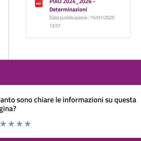
PIAO 2024_2026 -
Determinazioni
Data pubblicazione : 15/01/2025
12:57
anto sono chiare le informazioni su questa
gina?
a da 1 a 5 stelle la pagina
ta 1 stelle su 5
Valuta 2 stelle su 5
Valuta 3 stelle su 5
Valuta 4 stelle su 5
Valuta 5 stelle su 5