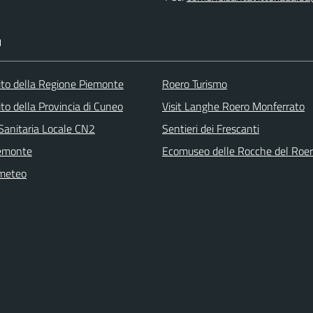
I
 sito della Regione Piemonte
Roero Turismo
 sito della Provincia di Cuneo
Visit Langhe Roero Monferrato
Sanitaria Locale CN2
Sentieri dei Frescanti
emonte
Ecomuseo delle Rocche del Roe
 meteo