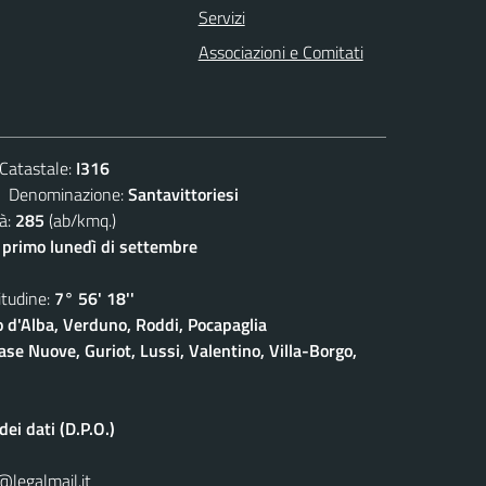
Servizi
Associazioni e Comitati
atastale:
I316
enominazione:
Santavittoriesi
à:
285
(ab/kmq.)
- primo lunedì di settembre
udine:
7° 56' 18''
o d'Alba, Verduno, Roddi, Pocapaglia
ase Nuove, Guriot, Lussi, Valentino, Villa-Borgo,
ei dati (D.P.O.)
@legalmail.it