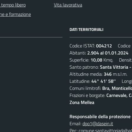
e tempo libero
Vita lavorativa
ne e formazione
DATI TERRITORIALI
Codice ISTAT:
004212
Codice C
Abitanti:
2.904 al 01.01.2024
D
Superficie:
10,08
Kmq. Densit
Santo patrono:
Santa Vittoria 
Altitudine media:
346
m.s.l.m.
Latitudine:
44° 41' 58''
Longit
Comuni limitrofi:
Bra, Monticell
Frazioni e borgate:
Carnevale, C
Zona Mellea
Responsabile della protezione d
Email:
dpo1@dasein.it
Pec:
comune.santavittoriadalba