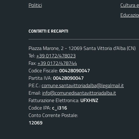
Politici
Cultura 
Educazio
CONTATTI E RECAPITI
Piazza Marone, 2 - 12069 Santa Vittoria d’Alba (CN)
Tel:
+39 0172/478023
Fax:
+39 0172/478744
Codice Fiscale:
00428090047
Partita IVA:
00428090047
P.E.C.:
comune.santavittoriadalba@legalmail.it
Email:
info@comunedisantavittoriadalba.it
Fatturazione Elettronica:
UFXHNZ
Codice IPA:
c_i316
Conto Corrente Postale:
12069