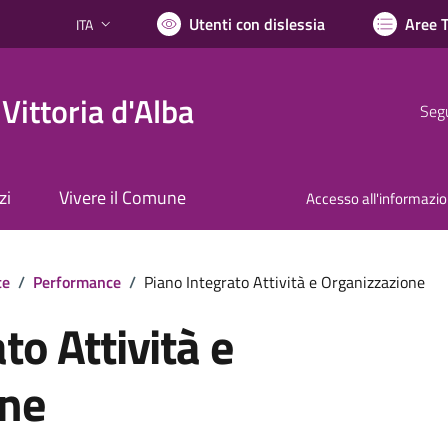
Utenti con dislessia
Aree 
ITA
Lingua attiva:
Vittoria d'Alba
Segu
zi
Vivere il Comune
Accesso all'informazi
te
/
Performance
/
Piano Integrato Attività e Organizzazione
to Attività e
one