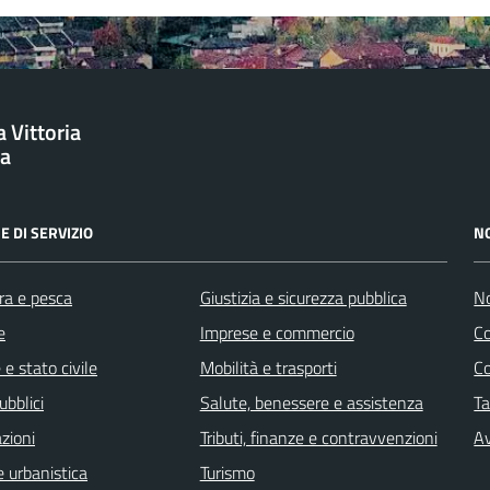
 Vittoria
ba
E DI SERVIZIO
N
ra e pesca
Giustizia e sicurezza pubblica
No
e
Imprese e commercio
C
e stato civile
Mobilità e trasporti
C
ubblici
Salute, benessere e assistenza
Ta
zioni
Tributi, finanze e contravvenzioni
Av
 urbanistica
Turismo