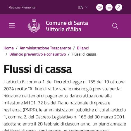
ITA
Regione Piemonte
Lingua attiva:
Comune di Santa
Vittoria d'Alba
Home
/
Amministrazione Trasparente
/
Bilanci
/
Bilancio preventivo e consuntivo
/
Flussi di cassa
Flussi di cassa
L’articolo 6, comma 1, del Decreto Legge n. 155 del 19 ottobre
2024 recita: “Al fine di rafforzare le misure già previste per la
riduzione dei tempi di pagamento, dando attuazione alla
milestone M1C1-72 bis del Piano nazionale di ripresa e
resilienza (PNRR), le amministrazioni pubbliche di cui all’articolo
1, comma 2, del Decreto Legislativo n. 165 del 30 marzo 2001,
adottano entro il 28 febbraio di ciascun anno, un piano annuale
dei flussi di cassa, contenente un cronoprogramma dei