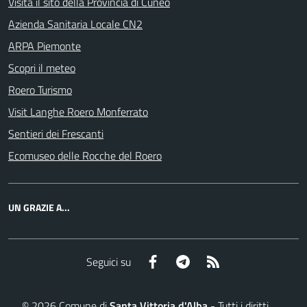
Visita il sito della Provincia di Cuneo
Azienda Sanitaria Locale CN2
ARPA Piemonte
Scopri il meteo
Roero Turismo
Visit Langhe Roero Monferrato
Sentieri dei Frescanti
Ecomuseo delle Rocche del Roero
UN GRAZIE A...
Facebook
Telegram
RSS
Seguici su
©
2026
Comune di
Santa Vittoria d'Alba
- Tutti i diritti