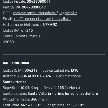
Codice Fiscale:
00428090047
Partita IVA:
00428090047
P.E.C.:
comune.santavittoriadalba@legalmail.it
Email:
info@comunedisantavittoriadalba.it
Fatturazione Elettronica:
UFXHNZ
Codice IPA:
c_i316
Conto Corrente Postale:
12069
DATI TERRITORIALI
Codice ISTAT:
004212
Codice Catastale:
I316
Abitanti:
2.904 al 01.01.2024
Denominazione:
Santavittoriesi
Superficie:
10,08
Kmq. Densità:
285
(ab/kmq.)
Santo patrono:
Santa Vittoria - primo lunedì di settembre
Altitudine media:
346
m.s.l.m.
Latitudine:
44° 41' 58''
Longitudine:
7° 56' 18''