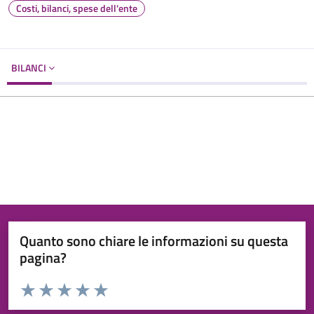
Costi, bilanci, spese dell'ente
BILANCI
Quanto sono chiare le informazioni su questa
pagina?
Valuta da 1 a 5 stelle la pagina
Valuta 1 stelle su 5
Valuta 2 stelle su 5
Valuta 3 stelle su 5
Valuta 4 stelle su 5
Valuta 5 stelle su 5