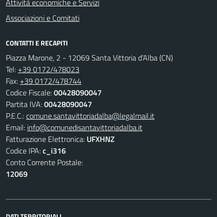
Attività economiche e Servizi
Associazioni e Comitati
CONTATTI E RECAPITI
Piazza Marone, 2 - 12069 Santa Vittoria d’Alba (CN)
Tel:
+39 0172/478023
Fax:
+39 0172/478744
Codice Fiscale:
00428090047
Partita IVA:
00428090047
P.E.C.:
comune.santavittoriadalba@legalmail.it
Email:
info@comunedisantavittoriadalba.it
Fatturazione Elettronica:
UFXHNZ
Codice IPA:
c_i316
Conto Corrente Postale:
12069
DATI TERRITORIALI