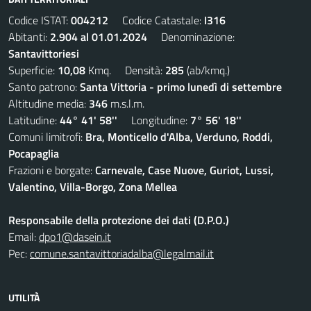
Codice ISTAT:
004212
Codice Catastale:
I316
Abitanti:
2.904 al 01.01.2024
Denominazione:
Santavittoriesi
Superficie:
10,08
Kmq. Densità:
285
(ab/kmq.)
Santo patrono:
Santa Vittoria - primo lunedì di settembre
Altitudine media:
346
m.s.l.m.
Latitudine:
44° 41' 58''
Longitudine:
7° 56' 18''
Comuni limitrofi:
Bra, Monticello d'Alba, Verduno, Roddi,
Pocapaglia
Frazioni e borgate:
Carnevale, Case Nuove, Guriot, Lussi,
Valentino, Villa-Borgo, Zona Mellea
Responsabile della protezione dei dati (D.P.O.)
Email:
dpo1@dasein.it
Pec:
comune.santavittoriadalba@legalmail.it
UTILITÀ