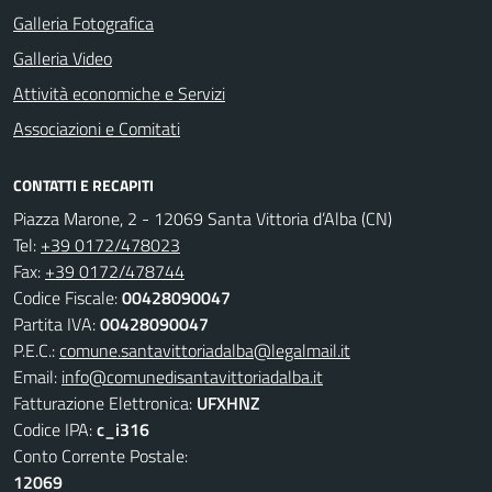
Galleria Fotografica
Galleria Video
Attività economiche e Servizi
Associazioni e Comitati
CONTATTI E RECAPITI
Piazza Marone, 2 - 12069 Santa Vittoria d’Alba (CN)
Tel:
+39 0172/478023
Fax:
+39 0172/478744
Codice Fiscale:
00428090047
Partita IVA:
00428090047
P.E.C.:
comune.santavittoriadalba@legalmail.it
Email:
info@comunedisantavittoriadalba.it
Fatturazione Elettronica:
UFXHNZ
Codice IPA:
c_i316
Conto Corrente Postale:
12069