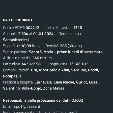
DATI TERRITORIALI
Codice ISTAT:
004212
Codice Catastale:
I316
Abitanti:
2.904 al 01.01.2024
Denominazione:
Santavittoriesi
Superficie:
10,08
Kmq. Densità:
285
(ab/kmq.)
Santo patrono:
Santa Vittoria - primo lunedì di settembre
Altitudine media:
346
m.s.l.m.
Latitudine:
44° 41' 58''
Longitudine:
7° 56' 18''
Comuni limitrofi:
Bra, Monticello d'Alba, Verduno, Roddi,
Pocapaglia
Frazioni e borgate:
Carnevale, Case Nuove, Guriot, Lussi,
Valentino, Villa-Borgo, Zona Mellea
Responsabile della protezione dei dati (D.P.O.)
Email:
dpo1@dasein.it
Pec:
comune.santavittoriadalba@legalmail.it