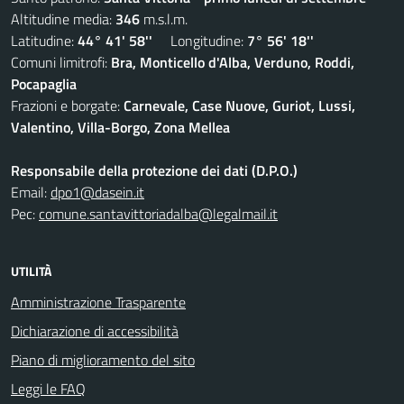
Altitudine media:
346
m.s.l.m.
Latitudine:
44° 41' 58''
Longitudine:
7° 56' 18''
Comuni limitrofi:
Bra, Monticello d'Alba, Verduno, Roddi,
Pocapaglia
Frazioni e borgate:
Carnevale, Case Nuove, Guriot, Lussi,
Valentino, Villa-Borgo, Zona Mellea
Responsabile della protezione dei dati (D.P.O.)
Email:
dpo1@dasein.it
Pec:
comune.santavittoriadalba@legalmail.it
UTILITÀ
Amministrazione Trasparente
Dichiarazione di accessibilità
Piano di miglioramento del sito
Leggi le FAQ