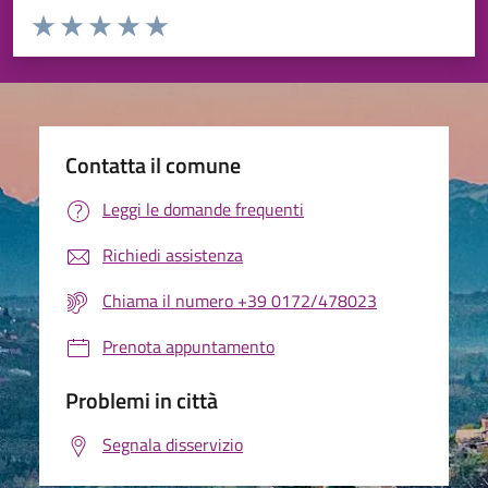
Valuta da 1 a 5 stelle la pagina
Valuta 1 stelle su 5
Valuta 2 stelle su 5
Valuta 3 stelle su 5
Valuta 4 stelle su 5
Valuta 5 stelle su 5
Contatta il comune
Leggi le domande frequenti
Richiedi assistenza
Chiama il numero +39 0172/478023
Prenota appuntamento
Problemi in città
Segnala disservizio