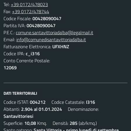
Tel:
+39 0172/478023
Fax:
+39 0172/478744
Codice Fiscale:
00428090047
Partita IVA:
00428090047
P.E.C.:
comune.santavittoriadalba@legalmail.it
Email:
info@comunedisantavittoriadalba.it
Fatturazione Elettronica:
UFXHNZ
Codice IPA:
c_i316
Conto Corrente Postale:
12069
DATI TERRITORIALI
Codice ISTAT:
004212
Codice Catastale:
I316
Abitanti:
2.904 al 01.01.2024
Denominazione:
Santavittoriesi
Superficie:
10,08
Kmq. Densità:
285
(ab/kmq.)
Santo patrono:
Santa Vittoria - primo lunedì di settembre