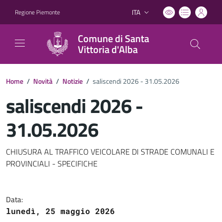
ITA
Regione Piemonte
Lingua attiva:
Comune di Santa
Vittoria d'Alba
Home
/
Novità
/
Notizie
/
saliscendi 2026 - 31.05.2026
saliscendi 2026 -
31.05.2026
Dettagli del documento
CHIUSURA AL TRAFFICO VEICOLARE DI STRADE COMUNALI E
PROVINCIALI - SPECIFICHE
Data:
lunedì, 25 maggio 2026