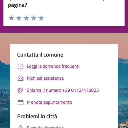
pagina?
Valuta da 1 a 5 stelle la pagina
Valuta 1 stelle su 5
Valuta 2 stelle su 5
Valuta 3 stelle su 5
Valuta 4 stelle su 5
Valuta 5 stelle su 5
Contatta il comune
Leggi le domande frequenti
Richiedi assistenza
Chiama il numero +39 0172/478023
Prenota appuntamento
Problemi in città
Segnala disservizio