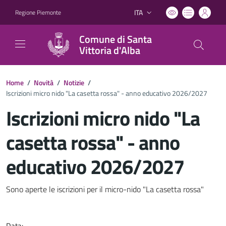
ITA
Regione Piemonte
Lingua attiva:
Comune di Santa
Vittoria d'Alba
Home
/
Novità
/
Notizie
/
Iscrizioni micro nido "La casetta rossa" - anno educativo 2026/2027
Iscrizioni micro nido "La
casetta rossa" - anno
educativo 2026/2027
Dettagli del documento
Sono aperte le iscrizioni per il micro-nido "La casetta rossa"
Data: