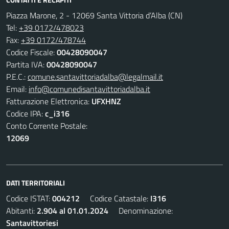
Piazza Marone, 2 - 12069 Santa Vittoria d’Alba (CN)
Tel:
+39 0172/478023
Fax:
+39 0172/478744
Codice Fiscale:
00428090047
Partita IVA:
00428090047
P.E.C.:
comune.santavittoriadalba@legalmail.it
Email:
info@comunedisantavittoriadalba.it
Fatturazione Elettronica:
UFXHNZ
Codice IPA:
c_i316
Conto Corrente Postale:
12069
DATI TERRITORIALI
Codice ISTAT:
004212
Codice Catastale:
I316
Abitanti:
2.904 al 01.01.2024
Denominazione:
Santavittoriesi