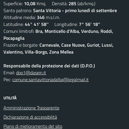
Superficie:
10,08
Kmq. Densità:
285
(ab/kmq.)
Santo patrono:
Santa Vittoria - primo lunedì di settembre
Altitudine media:
346
m.s.l.m.
Latitudine:
44° 41' 58''
Longitudine:
7° 56' 18''
Comuni limitrofi:
Bra, Monticello d'Alba, Verduno, Roddi,
Pocapaglia
Frazioni e borgate:
Carnevale, Case Nuove, Guriot, Lussi,
Valentino, Villa-Borgo, Zona Mellea
Responsabile della protezione dei dati (D.P.O.)
Email:
dpo1@dasein.it
Pec:
comune.santavittoriadalba@legalmail.it
UTILITÀ
Amministrazione Trasparente
Dichiarazione di accessibilità
Piano di miglioramento del sito