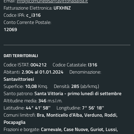
Email:
info@comunedisantavittoriadalba.it
Fatturazione Elettronica:
UFXHNZ
Codice IPA:
c_i316
Conto Corrente Postale:
12069
DATI TERRITORIALI
Codice ISTAT:
004212
Codice Catastale:
I316
Abitanti:
2.904 al 01.01.2024
Denominazione:
Santavittoriesi
Superficie:
10,08
Kmq. Densità:
285
(ab/kmq.)
Santo patrono:
Santa Vittoria - primo lunedì di settembre
Altitudine media:
346
m.s.l.m.
Latitudine:
44° 41' 58''
Longitudine:
7° 56' 18''
Comuni limitrofi:
Bra, Monticello d'Alba, Verduno, Roddi,
Pocapaglia
Frazioni e borgate:
Carnevale, Case Nuove, Guriot, Lussi,